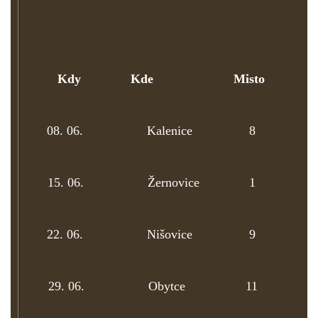
Kdy
Kde
Misto
č
08. 06.
Kalenice 8 18
15. 06.
Žernovice 1 17
22. 06.
Nišovice 9 21:
29. 06.
Obytce 11 20: