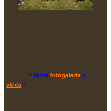
!!!
Nové
fotogalerie
a
videa
!!!