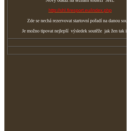
Nový odkaz na seznam soutěží
ŠHL
http://shl.firesport.eu/index.php
Zde se nechá rezervovat startovní pořadí na danou soutě
Je možno tipovat nejlepší
výsledek soutěže
jak žen tak i 