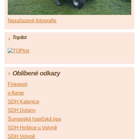
Nezařazené fotografie
Toplist
Oblíbené odkazy
Firesport
x-flame
SDH Kalenice
SDH Dolany
Šumavská hasičská liga
SDH Hoštice u Volyně
SDH Volyně